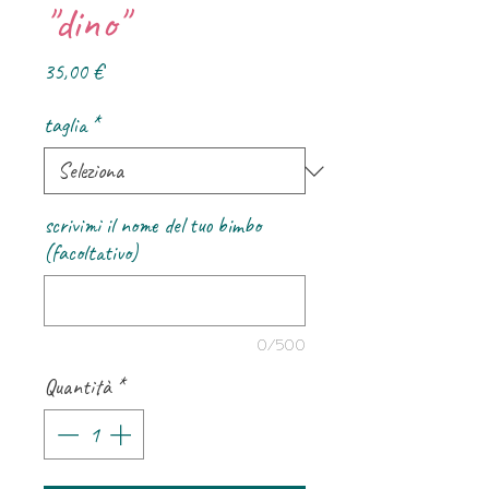
"dino"
Prezzo
35,00 €
taglia
*
scrivimi il nome del tuo bimbo
(facoltativo)
0/500
Quantità
*