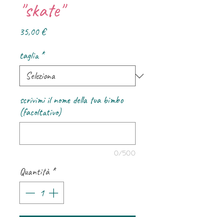
"skate"
Prezzo
35,00 €
taglia
*
scrivimi il nome della tua bimbo
(facoltativo)
0/500
Quantità
*